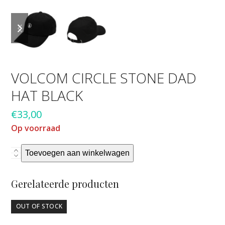
previous
next
slide
slide
VOLCOM CIRCLE STONE DAD
HAT BLACK
€
33,00
Op voorraad
VOLCOM
Toevoegen aan winkelwagen
CIRCLE
STONE
Gerelateerde producten
DAD
HAT
OUT OF STOCK
BLACK