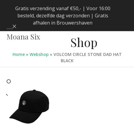
Skip
Gratis verzending vanaf €50,- | Voor 16:00
to
besteld, dezelfde dag verzonden | Gratis
content
afhalen in Brouwershaven
Negeren
Open
Close
Moana Six
Shop
mobile
mobile
menu
menu
Home
»
Webshop
»
VOLCOM CIRCLE STONE DAD HAT
BLACK