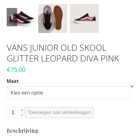
previous
next
slide
slide
VANS JUNIOR OLD SKOOL
GLITTER LEOPARD DIVA PINK
€
75,00
Maat
VANS
Toevoegen aan winkelwagen
JUNIOR
OLD
Beschrijving
SKOOL