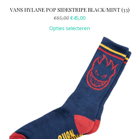
VANS HYLANE POP SIDESTRIPE BLACK/MINT (33)
Oorspronkelijke
Huidige
€
65,00
€
45,00
prijs
prijs
Opties selecteren
was:
is:
€65,00.
€45,00.