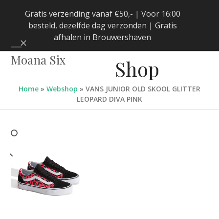
Skip
Gratis verzending vanaf €50,- | Voor 16:00
to
besteld, dezelfde dag verzonden | Gratis
content
afhalen in Brouwershaven
Negeren
Open
Close
Moana Six
Shop
mobile
mobile
menu
menu
Home
»
Webshop
»
VANS JUNIOR OLD SKOOL GLITTER
LEOPARD DIVA PINK