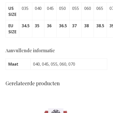
GLITTER
LEOPARD
US
035
040
045
050
055
060
065
0
DIVA
SIZE
PINK
EU
34.5
35
36
36.5
37
38
38.5
3
aantal
SIZE
Aanvullende informatie
Maat
040, 045, 055, 060, 070
Gerelateerde producten