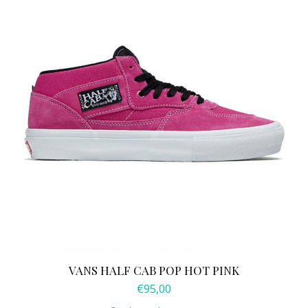
heeft
meerdere
variaties.
Deze
optie
kan
gekozen
worden
op
de
productpagina
VANS HALF CAB POP HOT PINK
€
95,00