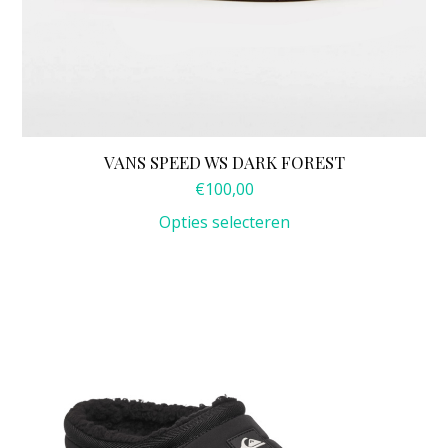
de
productpagina
VANS SPEED WS DARK FOREST
€
100,00
Opties selecteren
Dit
product
heeft
meerdere
variaties.
Deze
optie
kan
gekozen