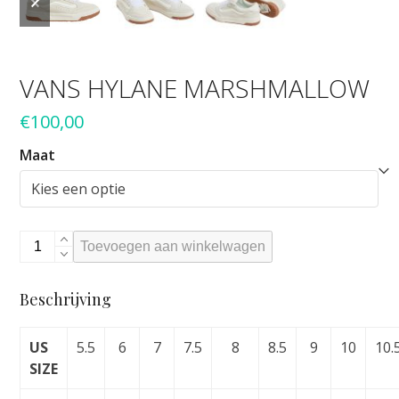
slide
slide
VANS HYLANE MARSHMALLOW
€
100,00
Maat
VANS
Toevoegen aan winkelwagen
HYLANE
MARSHMALLOW
Beschrijving
aantal
US
5.5
6
7
7.5
8
8.5
9
10
10.
SIZE