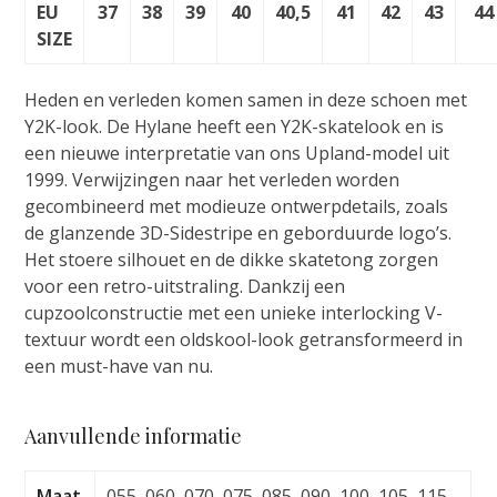
EU
37
38
39
40
40,5
41
42
43
44
SIZE
Heden en verleden komen samen in deze schoen met
Y2K-look. De Hylane heeft een Y2K-skatelook en is
een nieuwe interpretatie van ons Upland-model uit
1999. Verwijzingen naar het verleden worden
gecombineerd met modieuze ontwerpdetails, zoals
de glanzende 3D-Sidestripe en geborduurde logo’s.
Het stoere silhouet en de dikke skatetong zorgen
voor een retro-uitstraling. Dankzij een
cupzoolconstructie met een unieke interlocking V-
textuur wordt een oldskool-look getransformeerd in
een must-have van nu.
Aanvullende informatie
Maat
055, 060, 070, 075, 085, 090, 100, 105, 115