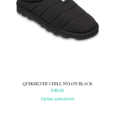
worden
op
de
productpagina
QUIKSILVER CHILL NYLON BLACK
€
40,00
Opties selecteren
Dit
product