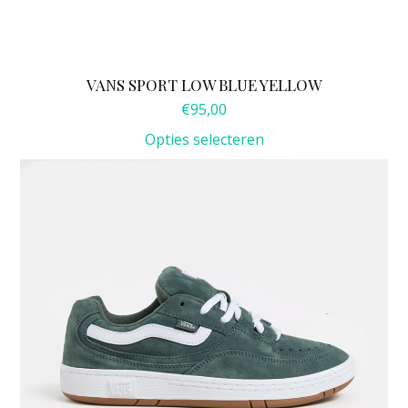
VANS SPORT LOW BLUE YELLOW
€
95,00
Opties selecteren
Dit
product
heeft
meerdere
variaties.
Deze
optie
kan
gekozen
worden
op