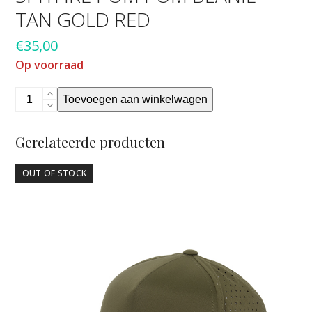
TAN GOLD RED
€
35,00
Op voorraad
Spitfire
Toevoegen aan winkelwagen
Pom
pom
Gerelateerde producten
beanie
tan
OUT OF STOCK
gold
red
aantal