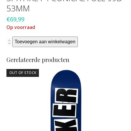
53MM
€
69,99
Op voorraad
Spitfire
Toevoegen aan winkelwagen
F4
conical
Gerelateerde producten
full
99D
OUT OF STOCK
53MM
aantal