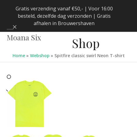
Skip
Gratis verzending vanaf €50,- | Voor 16:00
to
besteld, dezelfde dag verzonden | Gratis
content
afhalen in Brouwershaven
Negeren
Open
Close
Moana Six
Shop
mobile
mobile
menu
menu
Home
»
Webshop
»
Spitfire classic swirl Neon T-shirt