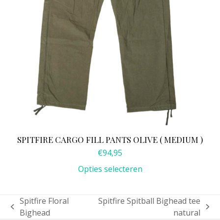
op
de
productpagina
SPITFIRE CARGO FILL PANTS OLIVE ( MEDIUM )
€
94,95
Opties selecteren
Spitfire Floral
Spitfire Spitball Bighead tee
previous
next
Bighead
natural