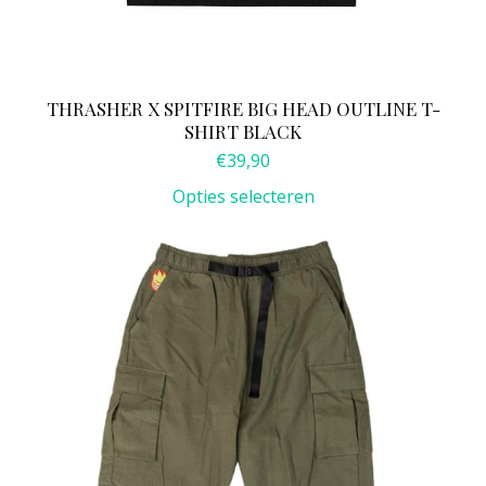
THRASHER X SPITFIRE BIG HEAD OUTLINE T-
SHIRT BLACK
€
39,90
Opties selecteren
Dit
product
heeft
meerdere
variaties.
Deze
optie
kan
gekozen
worden