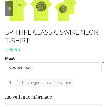
previous
next
slide
slide
SPITFIRE CLASSIC SWIRL NEON
T-SHIRT
€
39,95
Maat
Spitfire
Toevoegen aan winkelwagen
classic
swirl
Aanvullende informatie
Neon
T-