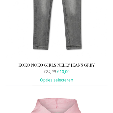
de
productpagina
KOKO NOKO GIRLS NELLY JEANS GREY
Oorspronkelijke
Huidige
€
24,99
€
10,00
prijs
prijs
Opties selecteren
was:
is:
€24,99.
€10,00.
Dit
product
heeft
meerdere
variaties.