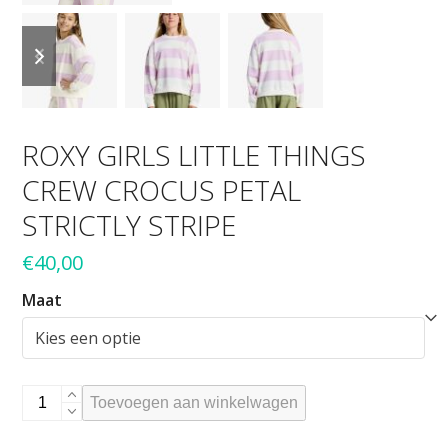
previous
next
slide
slide
ROXY GIRLS LITTLE THINGS
CREW CROCUS PETAL
STRICTLY STRIPE
€
40,00
Maat
ROXY
Toevoegen aan winkelwagen
GIRLS
LITTLE