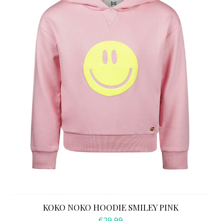
Deze
optie
kan
gekozen
worden
op
de
productpagina
KOKO NOKO HOODIE SMILEY PINK
€
29,99