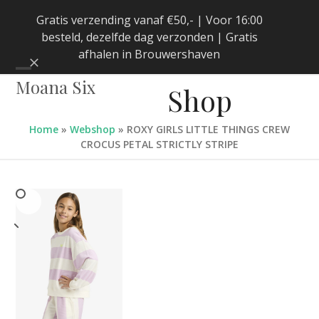
Skip
Gratis verzending vanaf €50,- | Voor 16:00
to
besteld, dezelfde dag verzonden | Gratis
content
afhalen in Brouwershaven
Negeren
Open
Close
Moana Six
Shop
mobile
mobile
menu
menu
Home
»
Webshop
»
ROXY GIRLS LITTLE THINGS CREW
CROCUS PETAL STRICTLY STRIPE