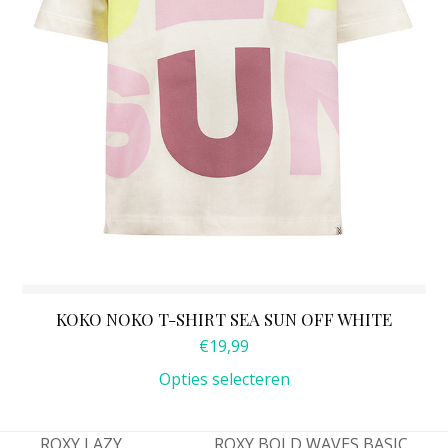
worden
op
de
productpagina
KOKO NOKO T-SHIRT SEA SUN OFF WHITE
€
19,99
Opties selecteren
ROXY LAZY
ROXY BOLD WAVES BASIC