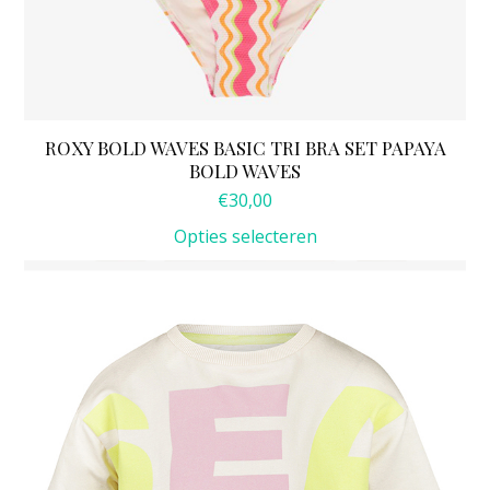
ROXY BOLD WAVES BASIC TRI BRA SET PAPAYA
BOLD WAVES
€
30,00
Opties selecteren
Dit
product
heeft
meerdere
variaties.
Deze
optie
kan
gekozen