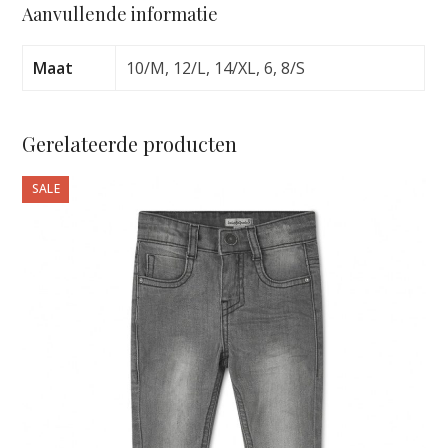
Aanvullende informatie
THINGS
CREW
CROCUS
Maat
10/M, 12/L, 14/XL, 6, 8/S
PETAL
STRICTLY
STRIPE
Gerelateerde producten
aantal
Dit
SALE
product
heeft
meerdere
variaties.
Deze
optie
kan
gekozen
worden
op