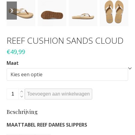
previous
next
slide
slide
REEF CUSHION SANDS CLOUD
€
49,99
Maat
Reef
Toevoegen aan winkelwagen
Cushion
sands
Beschrijving
cloud
aantal
MAATTABEL REEF DAMES SLIPPERS