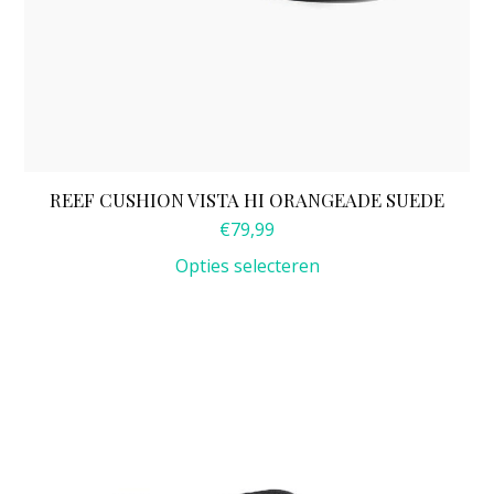
REEF CUSHION VISTA HI ORANGEADE SUEDE
€
79,99
Opties selecteren
Dit
product
heeft
meerdere
variaties.
Deze
optie
kan