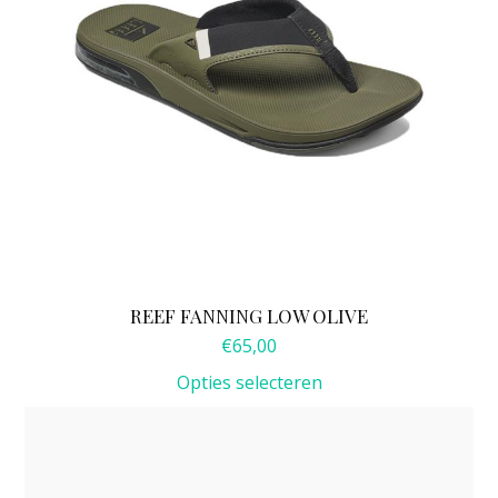
gekozen
worden
op
de
productpagina
REEF FANNING LOW OLIVE
€
65,00
Opties selecteren
Dit
product
heeft