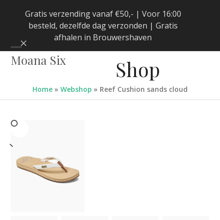
Skip
Gratis verzending vanaf €50,- | Voor 16:00
to
besteld, dezelfde dag verzonden | Gratis
content
afhalen in Brouwershaven
Negeren
Open
Close
Moana Six
Shop
mobile
mobile
menu
menu
Home
»
Webshop
»
Reef Cushion sands cloud