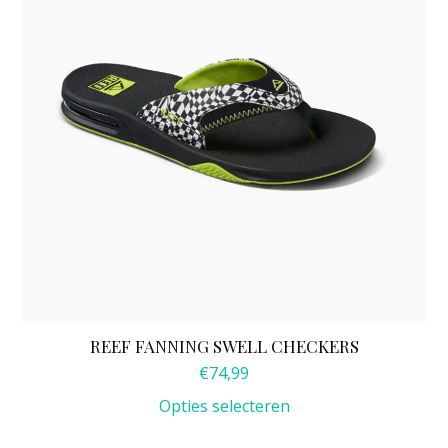
meerdere
variaties.
Deze
optie
kan
gekozen
worden
op
de
productpagina
REEF FANNING SWELL CHECKERS
€
74,99
Opties selecteren