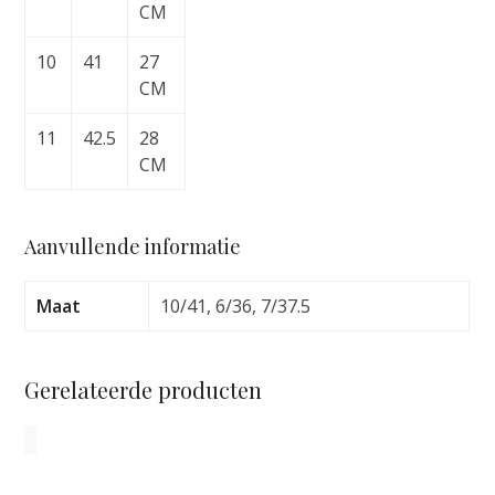
CM
10
41
27
CM
11
42.5
28
CM
Aanvullende informatie
Maat
10/41, 6/36, 7/37.5
Gerelateerde producten
Dit
product
heeft