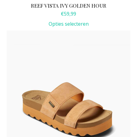
REEF VISTA IVY GOLDEN HOUR
€
59,99
Opties selecteren
Dit
product
heeft
meerdere
variaties.
Deze
optie
kan
gekozen
worden
op
de
productpagina