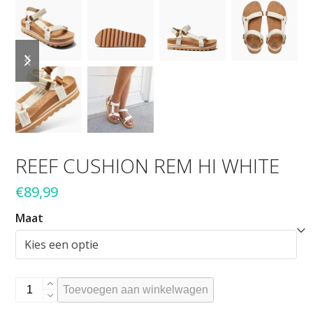
previous
next
slide
slide
REEF CUSHION REM HI WHITE
€
89,99
Maat
Reef
Toevoegen aan winkelwagen
Cushion