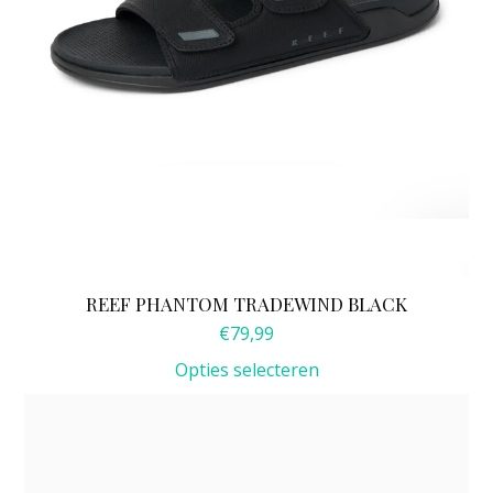
de
productpagina
REEF PHANTOM TRADEWIND BLACK
€
79,99
Opties selecteren
Dit
product
heeft
meerdere