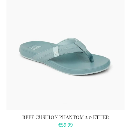
product
heeft
meerdere
variaties.
Deze
optie
kan
gekozen
worden
op
de
productpagina
REEF CUSHION PHANTOM 2.0 ETHER
€
59,99