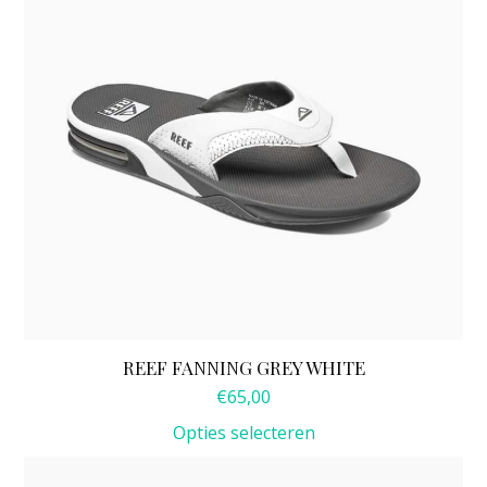
variaties.
Deze
optie
kan
gekozen
worden
op
de
productpagina
REEF FANNING GREY WHITE
€
65,00
Opties selecteren
Dit