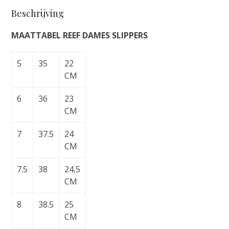
Rem
Beschrijving
Hi
white
MAATTABEL REEF DAMES SLIPPERS
aantal
5
35
22
CM
6
36
23
CM
7
37.5
24
CM
7.5
38
24,5
CM
8
38.5
25
CM