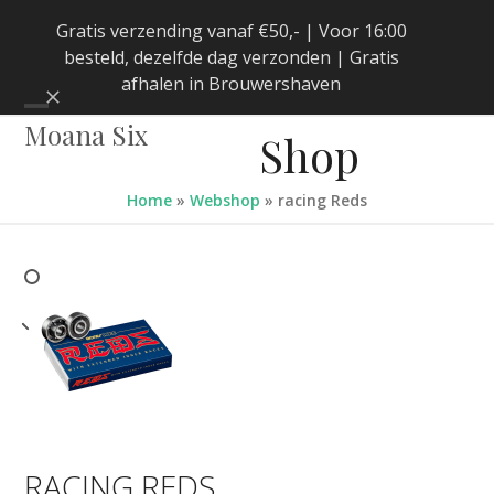
Skip
Gratis verzending vanaf €50,- | Voor 16:00
to
besteld, dezelfde dag verzonden | Gratis
content
afhalen in Brouwershaven
Negeren
Open
Close
Moana Six
Shop
mobile
mobile
menu
menu
Home
»
Webshop
»
racing Reds
RACING REDS