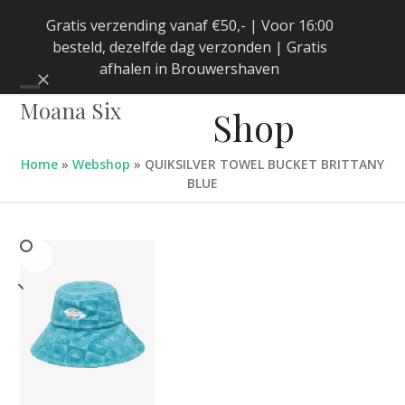
Skip
Gratis verzending vanaf €50,- | Voor 16:00
to
besteld, dezelfde dag verzonden | Gratis
content
afhalen in Brouwershaven
Negeren
Open
Close
Moana Six
Shop
mobile
mobile
menu
menu
Home
»
Webshop
»
QUIKSILVER TOWEL BUCKET BRITTANY
BLUE