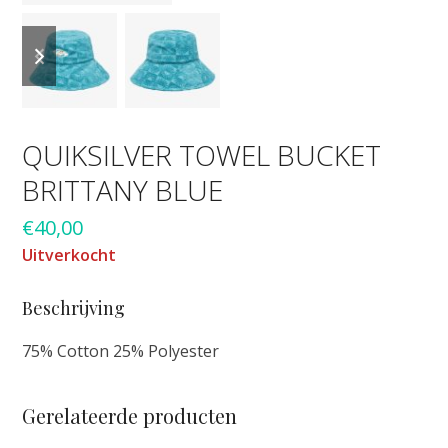
previous
next
slide
slide
QUIKSILVER TOWEL BUCKET
BRITTANY BLUE
€
40,00
Uitverkocht
Beschrijving
75% Cotton 25% Polyester
Gerelateerde producten