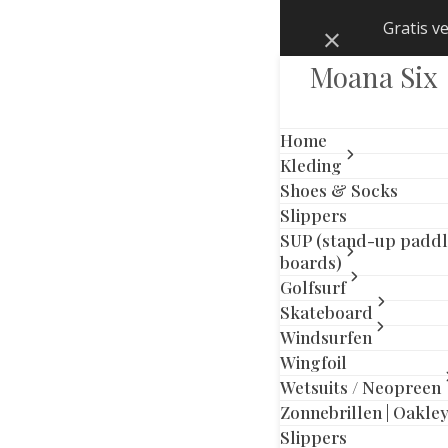
Skip
Gratis v
Negeren
to
content
Moana Six
Home
Kleding
Shoes & Socks
Slippers
SUP (stand-up padd
boards)
Golfsurf
Skateboard
Windsurfen
Wingfoil
Wetsuits / Neopreen
Zonnebrillen | Oakle
Slippers