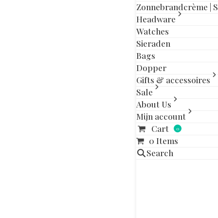
Zonnebrandcrème | 
Beschrijving
Headware
Watches
Band voor zonn
Sieraden
Bags
Dopper
Gerelatee
Gifts & accessoires
Sale
About Us
Mijn account
Cart
0
0 Items
Search