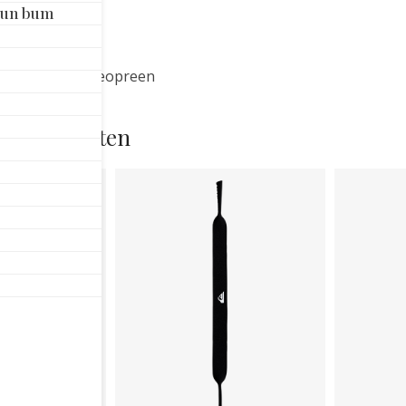
RE
Sun bum
NA
aan
ebrillen van neopreen
rde producten