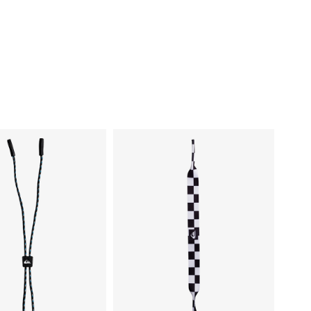
TAINER
VY
tal