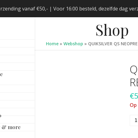
erzending vanaf €50,- | Voor 16:00 besteld, dezelfde dag v
Shop
Home
»
Webshop
»
QUIKSILVER QS NEOPR
Q
le
R
€
5
Op
QUI
QS
y & more
NE