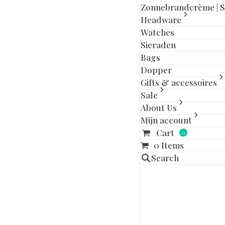
slide
slide
Zonnebrandcrème | 
Headware
Watches
Sieraden
Bags
Gerelatee
Dopper
Gifts & accessoires
OUT OF STOCK
Sale
About Us
Mijn account
Cart
0
0 Items
Search