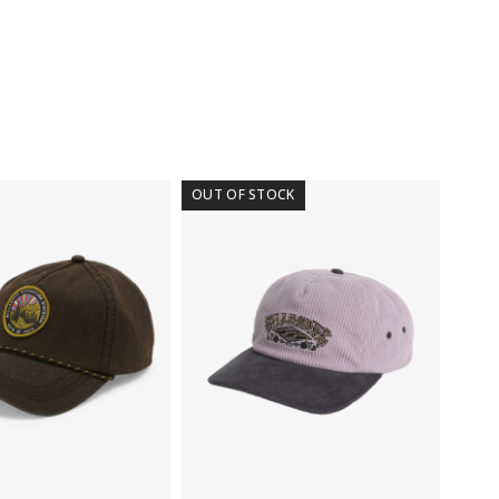
LSA
tal
OUT OF STOCK