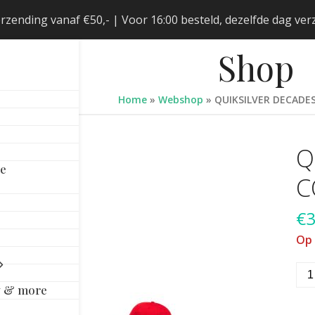
erzending vanaf €50,- | Voor 16:00 besteld, dezelfde dag v
Shop
Home
»
Webshop
»
QUIKSILVER DECADE
Q
le
C
€
3
Op
QUI
DE
y & more
CO