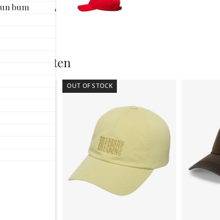
SA
Sun bum
aan
rde producten
OUT OF STOCK