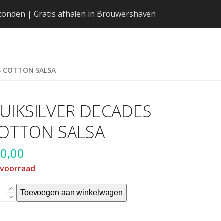
erzonden | Gratis afhalen in Brouwershaven
S COTTON SALSA
UIKSILVER DECADES
OTTON SALSA
0,00
 voorraad
KSILVER
Toevoegen aan winkelwagen
CADES
TTON