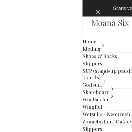
Skip
Gratis v
Negeren
to
content
Moana Six
Home
Kleding
Shoes & Socks
Slippers
SUP (stand-up padd
boards)
Golfsurf
Skateboard
Windsurfen
Wingfoil
Wetsuits / Neopreen
Zonnebrillen | Oakle
previous
next
Slippers