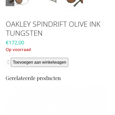
slide
slide
OAKLEY SPINDRIFT OLIVE INK
TUNGSTEN
€
172,00
Op voorraad
Oakley
Toevoegen aan winkelwagen
Spindrift
Olive
Gerelateerde producten
Ink
Tungsten
aantal