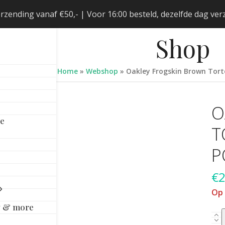
erzending vanaf €50,- | Voor 16:00 besteld, dezelfde dag v
Shop
Home
»
Webshop
»
Oakley Frogskin Brown Tort
O
le
T
P
€
Op
y & more
Oak