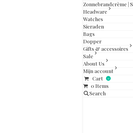
Zonnebrandcrème | 
Headware
Watches
Sieraden
Gerelatee
Bags
Dopper
Gifts & accessoires
Sale
About Us
Mijn account
Cart
0
0 Items
Search
OAKLEY HO
FADE W/ 
€
16