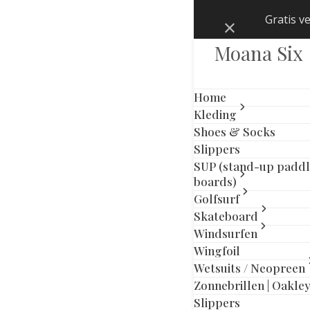
Skip
Gratis v
Negeren
to
content
Moana Six
Home
Kleding
Shoes & Socks
Slippers
SUP (stand-up padd
boards)
Golfsurf
Skateboard
Windsurfen
Wingfoil
Wetsuits / Neopreen
Zonnebrillen | Oakle
Slippers