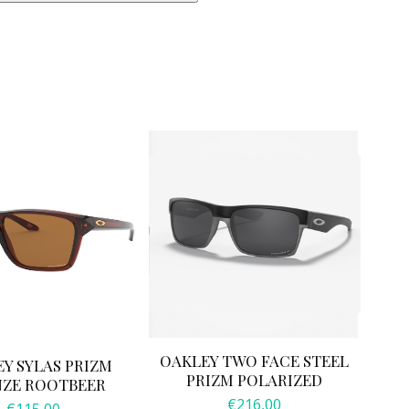
gskin
own
toise/Brown
oke
ar
tal
OAKLEY TWO FACE STEEL
Y SYLAS PRIZM
PRIZM POLARIZED
ZE ROOTBEER
€
216,00
€
115,00