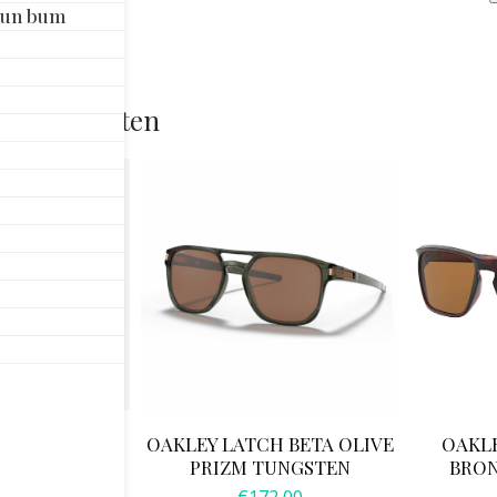
Fro
Sun bum
Br
Tor
Sm
rde producten
Pol
aan
LBROOK JADE
OAKLEY LATCH BETA OLIVE
OAKLE
PRIZM JADE
PRIZM TUNGSTEN
BRON
2,00
€
172,00