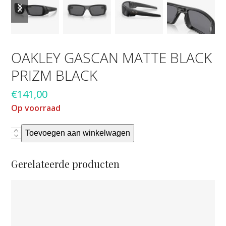
slide
slide
OAKLEY GASCAN MATTE BLACK
PRIZM BLACK
€
141,00
Op voorraad
Oakley
Toevoegen aan winkelwagen
Gascan
matte
Gerelateerde producten
black
prizm
black
aantal