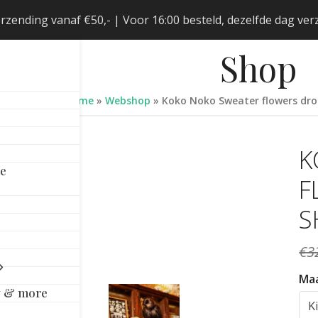
erzending vanaf €50,- | Voor 16:00 besteld, dezelfde dag v
Shop
Home
»
Webshop
»
Koko Noko Sweater flowers dro
K
le
F
S
€
3
Ma
y & more