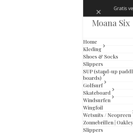
Skip
Gratis v
Negeren
to
content
Moana Six
Home
Kleding
Shoes & Socks
Slippers
SALE
SUP (stand-up padd
boards)
Golfsurf
Skateboard
Windsurfen
Wingfoil
Wetsuits / Neopreen
Zonnebrillen | Oakle
previous
next
Slippers