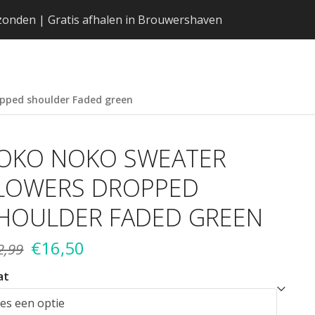
erzonden | Gratis afhalen in Brouwershaven
pped shoulder Faded green
OKO NOKO SWEATER
LOWERS DROPPED
HOULDER FADED GREEN
Oorspronkelijke
Huidige
€
16,50
2,99
prijs
prijs
at
was:
is: