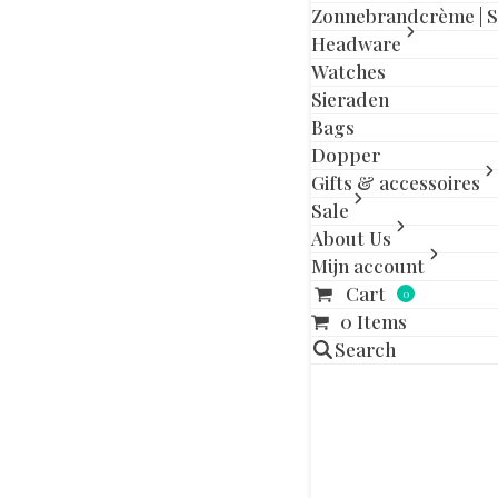
slide
slide
Zonnebrandcrème | 
Headware
Watches
Sieraden
Bags
Beschrijving
Aa
Dopper
Gifts & accessoires
Sale
95% Cotton/ 5%
About Us
Mijn account
Gerelatee
Cart
0
0 Items
Dit
Search
product
heeft
meerdere
variaties.
Deze
optie