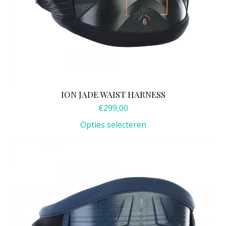
op
de
productpagina
ION JADE WAIST HARNESS
€
299,00
Opties selecteren
Dit
product
heeft
meerdere
variaties.
Deze
optie
kan