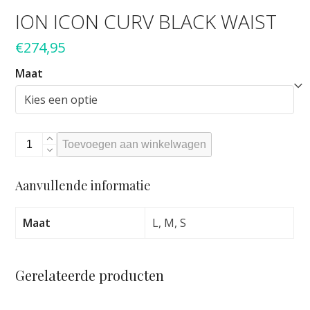
ION ICON CURV BLACK WAIST
€
274,95
Maat
Ion
Toevoegen aan winkelwagen
icon
curv
Aanvullende informatie
black
waist
aantal
Maat
L, M, S
Gerelateerde producten
Dit