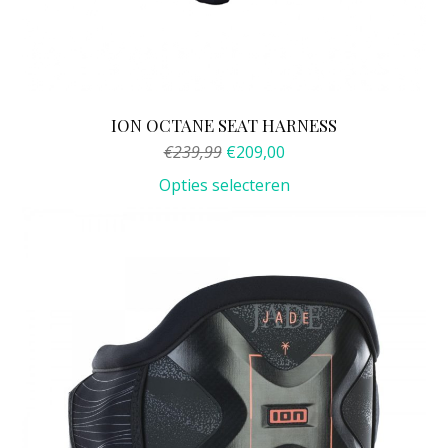
ION OCTANE SEAT HARNESS
Oorspronkelijke
Huidige
€
239,99
€
209,00
prijs
prijs
Opties selecteren
was:
is:
€239,99.
€209,00.
Dit
product
heeft
meerdere
variaties.
Deze
optie
kan
gekozen
worden