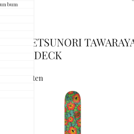
X
Sun bum
TE
TA
NI
GA
NT X TETSUNORI TAWARAYA 
8.0"
SK
BOARD DECK
DE
aan
rde producten