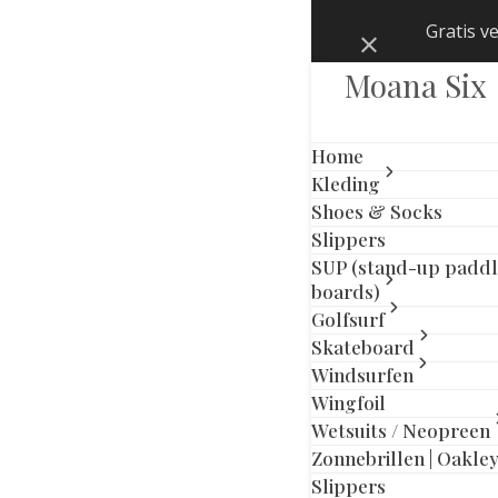
Skip
Gratis v
Negeren
to
content
Moana Six
Home
Kleding
Shoes & Socks
Slippers
SUP (stand-up padd
boards)
Golfsurf
Skateboard
Windsurfen
Wingfoil
Wetsuits / Neopreen
Zonnebrillen | Oakle
Slippers