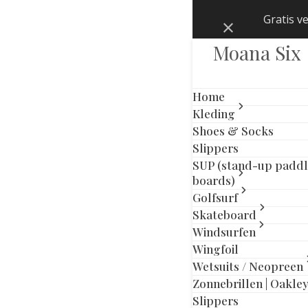
Skip
Gratis v
Negeren
to
content
Moana Six
Home
Kleding
Shoes & Socks
Slippers
SUP (stand-up padd
boards)
Golfsurf
Skateboard
Windsurfen
Wingfoil
Wetsuits / Neopreen
previous
next
Zonnebrillen | Oakle
slide
slide
Slippers