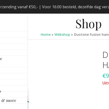
erzending vanaf €50,- | Voor 16:00 besteld, dezelfde dag v
Shop
Home
»
Webshop
»
Duotone Fusion hand
D
le
H
€
9
Uit
y & more