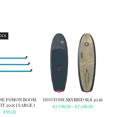
Dit
OCK
product
heeft
meerdere
variaties.
Deze
optie
kan
gekozen
worden
op
E FUSION BOOM
DUOTONE SKYBRID SLS 2026
de
T 2025 ( LARGE )
Prijsklasse:
€
2.149,00
-
€
2.249,00
productpagina
€
99,00
€2.149,00