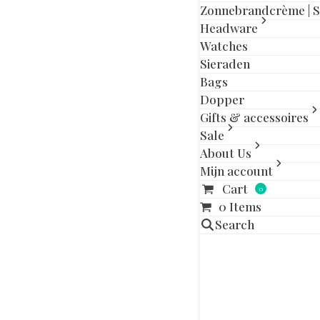
Zonnebrandcrème | 
Headware
Watches
Gerelatee
Sieraden
Bags
Dopper
Gifts & accessoires
Sale
About Us
Mijn account
Cart
0
0 Items
Search
DUOTONE AE
ALL 2
€
1.5