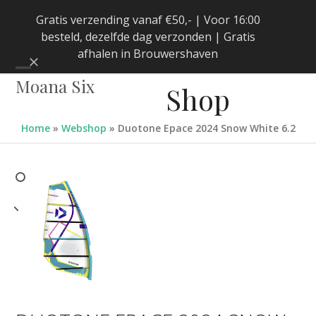
Skip
Gratis verzending vanaf €50,- | Voor 16:00
to
besteld, dezelfde dag verzonden | Gratis
content
afhalen in Brouwershaven
Negeren
Open
Close
Moana Six
Shop
mobile
mobile
menu
menu
Home
»
Webshop
»
Duotone Epace 2024 Snow White 6.2