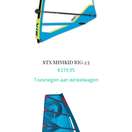
STX MINIKID RIG 2.5
€
219,95
Toevoegen aan winkelwagen
Dit
product
heeft
meerdere
variaties.
Deze