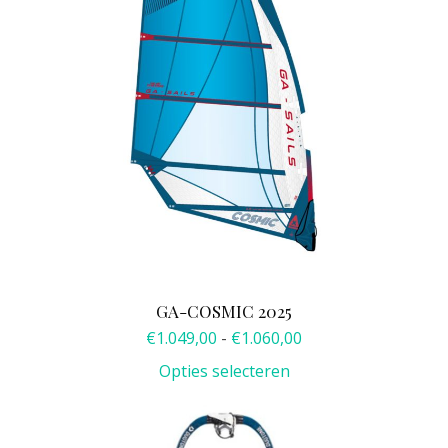
optie
kan
gekozen
worden
op
de
productpagina
GA-COSMIC 2025
Prijsklasse:
€
1.049,00
-
€
1.060,00
€1.049,00
Opties selecteren
tot
€1.060,00