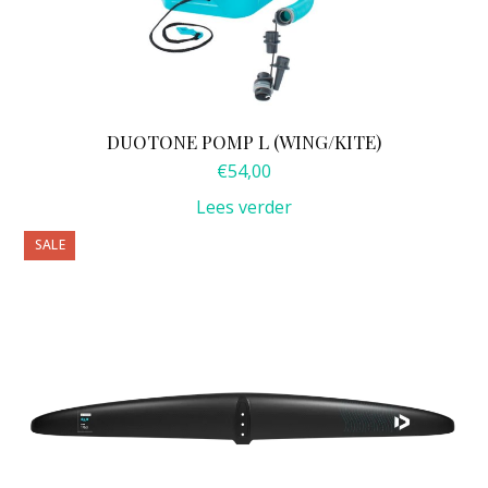
DUOTONE POMP L (WING/KITE)
€
54,00
Lees verder
Dit
SALE
product
heeft
meerdere
variaties.
Deze
optie
kan
gekozen
worden