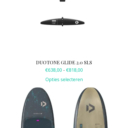
kan
gekozen
worden
op
de
productpagina
DUOTONE GLIDE 2.0 SLS
Prijsklasse:
€
638,00
-
€
818,00
€638,00
Opties selecteren
tot
€818,00
Dit
product
heeft
meerdere
variaties.
Deze