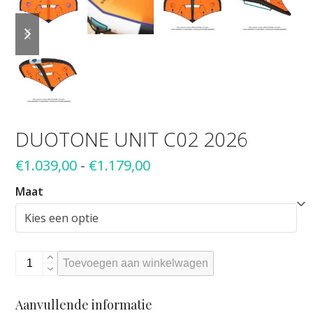
previous
next
slide
slide
DUOTONE UNIT C02 2026
Prijsklasse:
€
1.039,00
-
€
1.179,00
€1.039,00
Maat
tot
€1.179,00
Duotone
Toevoegen aan winkelwagen
Unit
C02
Aanvullende informatie
2026