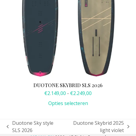
optie
kan
gekozen
worden
op
de
productpagina
DUOTONE SKYBRID SLS 2026
Prijsklasse:
€
2.149,00
-
€
2.249,00
€2.149,00
Opties selecteren
tot
€2.249,00
Duotone Sky style
Duotone Skybrid 2025
previous
next
SLS 2026
light violet