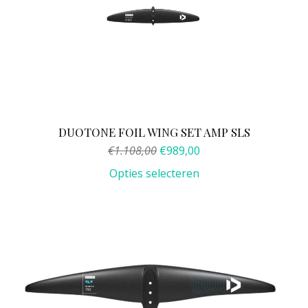
op
de
productpagina
DUOTONE FOIL WING SET AMP SLS
Oorspronkelijke
Huidige
€
1.108,00
€
989,00
prijs
prijs
Opties selecteren
was:
is:
€1.108,00.
€989,00.
Dit
product
heeft
meerdere
variaties.
Deze
optie