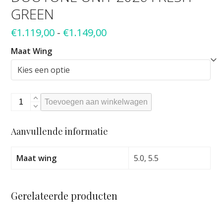
GREEN
Prijsklasse:
€
1.119,00
-
€
1.149,00
€1.119,00
Maat Wing
tot
€1.149,00
Duotone
Toevoegen aan winkelwagen
Unit
2026
Aanvullende informatie
fresh
green
aantal
Maat wing
5.0, 5.5
Gerelateerde producten
Dit