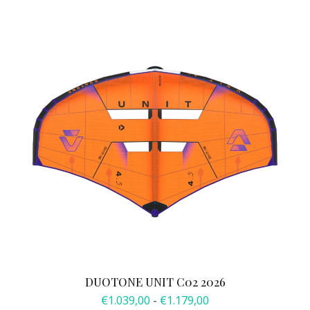
product
heeft
meerdere
variaties.
Deze
optie
kan
gekozen
worden
op
de
productpagina
DUOTONE UNIT C02 2026
Prijsklasse:
€
1.039,00
-
€
1.179,00