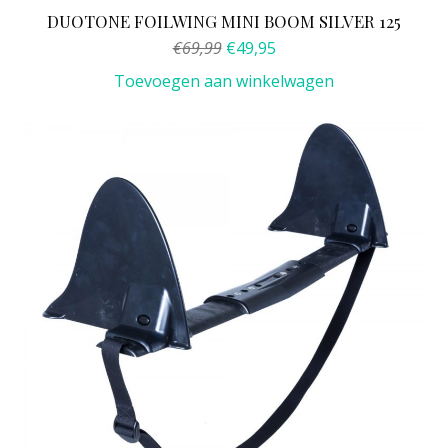
DUOTONE FOILWING MINI BOOM SILVER 125
Oorspronkelijke
Huidige
€
69,99
€
49,95
prijs
prijs
Toevoegen aan winkelwagen
was:
is:
€69,99.
€49,95.