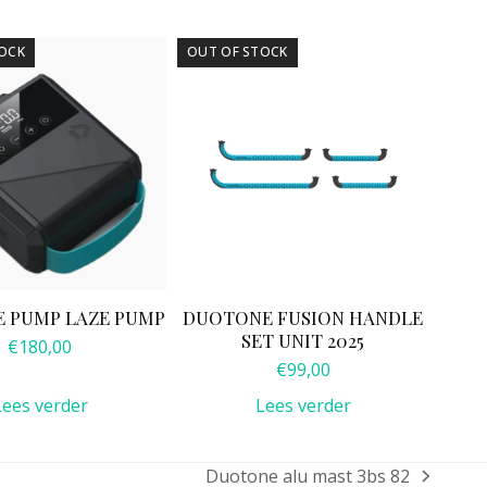
OCK
OUT OF STOCK
 PUMP LAZE PUMP
DUOTONE FUSION HANDLE
SET UNIT 2025
€
180,00
€
99,00
Lees verder
Lees verder
Duotone alu mast 3bs 82