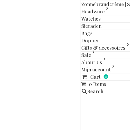
Gerelatee
Zonnebrandcrème | 
Headware
Dit
Watches
product
Sieraden
heeft
Bags
meerdere
Dopper
variaties.
Gifts & accessoires
Deze
Sale
optie
About Us
kan
gekozen
Mijn account
worden
Cart
0
DUOTONE GL
op
0 Items
€
638,00
de
Search
productpagina
Opties s