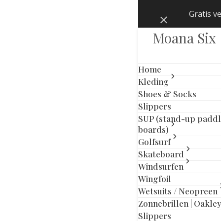
Skip
Gratis v
Negeren
to
content
Moana Six
Home
Kleding
Shoes & Socks
Slippers
SUP (stand-up padd
boards)
Golfsurf
Skateboard
Windsurfen
Wingfoil
Wetsuits / Neopreen
Zonnebrillen | Oakle
Slippers