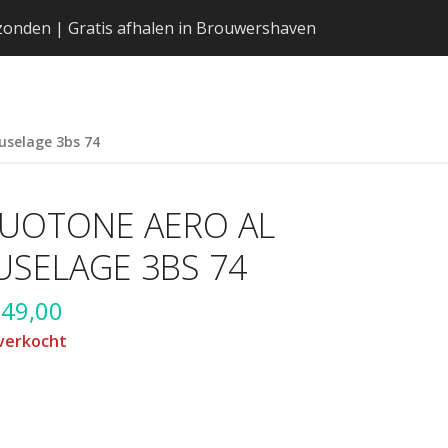
erzonden | Gratis afhalen in Brouwershaven
uselage 3bs 74
UOTONE AERO AL
USELAGE 3BS 74
249,00
verkocht