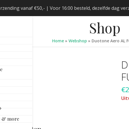
erzending vanaf €50,- | Voor 16:00 besteld, dezelfde dag v
Shop
Home
»
Webshop
»
Duotone Aero AL F
D
le
F
€
Uit
y & more