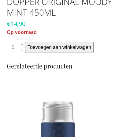
DOPPER ORIGINAL MOODY
MINT 450ML
€
14,90
Op voorraad
Dopper
Toevoegen aan winkelwagen
Original
Moody
Gerelateerde producten
Mint
450ml
aantal