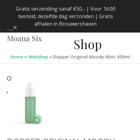
Skip
Gratis verzending vanaf €50,- | Voor 16:00
to
besteld, dezelfde dag verzonden | Gratis
content
afhalen in Brouwershaven
Negeren
Open
Close
Moana Six
Shop
mobile
mobile
menu
menu
Home
»
Webshop
»
Dopper Original Moody Mint 450ml