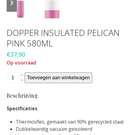
slide
slide
DOPPER INSULATED PELICAN
PINK 580ML
€
37,90
Op voorraad
Dopper
Toevoegen aan winkelwagen
Insulated
pelican
Beschrijving
pink
580ML
Specificaties
aantal
Thermosfles, gemaakt van 90% gerecycled staal
Dubbelwandig vacuüm geïsoleerd