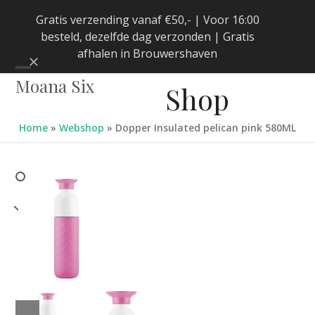
Skip
Gratis verzending vanaf €50,- | Voor 16:00
to
besteld, dezelfde dag verzonden | Gratis
content
afhalen in Brouwershaven
Negeren
Open
Close
Moana Six
Shop
mobile
mobile
menu
menu
Home
»
Webshop
»
Dopper Insulated pelican pink 580ML
previous
next