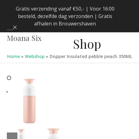
Skip
Gratis verzending vanaf €50,- | Voor 16:00
to
besteld, dezelfde dag verzonden | Gratis
content
afhalen in Brouwershaven
Negeren
Open
Close
Moana Six
Shop
mobile
mobile
menu
menu
Home
»
Webshop
»
Dopper Insulated pebble peach 350ML
previous
next