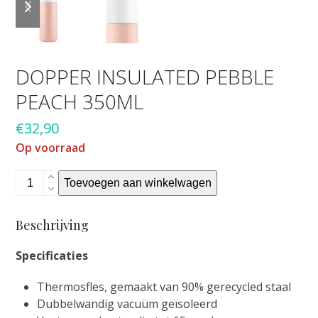
slide
slide
DOPPER INSULATED PEBBLE
PEACH 350ML
€
32,90
Op voorraad
Dopper
Toevoegen aan winkelwagen
Insulated
pebble
Beschrijving
peach
350ML
Specificaties
aantal
Thermosfles, gemaakt van 90% gerecycled staal
Dubbelwandig vacuüm geïsoleerd