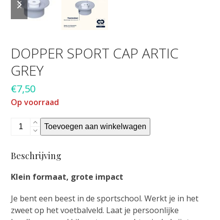
slide
slide
DOPPER SPORT CAP ARTIC
GREY
€
7,50
Op voorraad
Dopper
Toevoegen aan winkelwagen
Sport
Cap
Beschrijving
Artic
Grey
Klein formaat, grote impact
aantal
Je bent een beest in de sportschool. Werkt je in het
zweet op het voetbalveld. Laat je persoonlijke