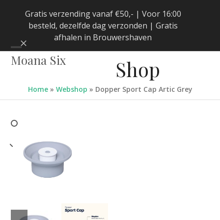
Skip
Gratis verzending vanaf €50,- | Voor 16:00
to
besteld, dezelfde dag verzonden | Gratis
content
afhalen in Brouwershaven
Negeren
Open
Close
Moana Six
Shop
mobile
mobile
menu
menu
Home
»
Webshop
»
Dopper Sport Cap Artic Grey
previous
next