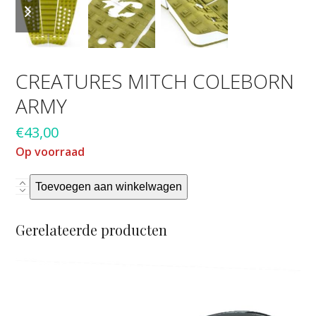
slide
slide
CREATURES MITCH COLEBORN
ARMY
€
43,00
Op voorraad
Creatures
Toevoegen aan winkelwagen
Mitch
Coleborn
Gerelateerde producten
Army
aantal