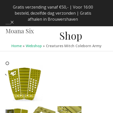
Skip
Gratis verzending vanaf €50,- | Voor 16:00
to
besteld, dezelfde dag verzonden | Gratis
content
afhalen in Brouwershaven
Negeren
Open
Close
Moana Six
Shop
mobile
mobile
menu
menu
Home
»
Webshop
»
Creatures Mitch Coleborn Army
previous
next