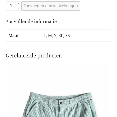
BILLABONG
Toevoegen aan winkelwagen
SINCE
73
Aanvullende informatie
TRACK
CORD
BURNT
Maat
L, M, S, XL, XS
RUSSET
aantal
Gerelateerde producten
Dit
product
heeft
meerdere
variaties.
Deze
optie
kan
gekozen