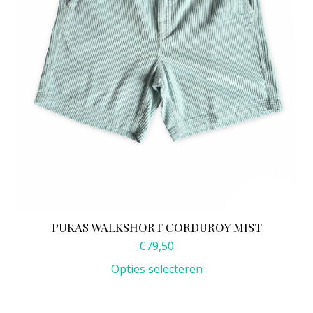
worden
op
de
productpagina
PUKAS WALKSHORT CORDUROY MIST
€
79,50
Opties selecteren
Dit
product