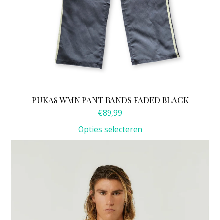
PUKAS WMN PANT BANDS FADED BLACK
€
89,99
Opties selecteren
Dit
product
heeft
meerdere
variaties.
Deze
optie