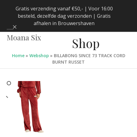
Skip
Gratis verzending vanaf €50,- | Voor 16:00
to
besteld, dezelfde dag verzonden | Gratis
content
afhalen in Brouwershaven
Negeren
Open
Close
Moana Six
Shop
mobile
mobile
menu
menu
Home
»
Webshop
»
BILLABONG SINCE 73 TRACK CORD
BURNT RUSSET