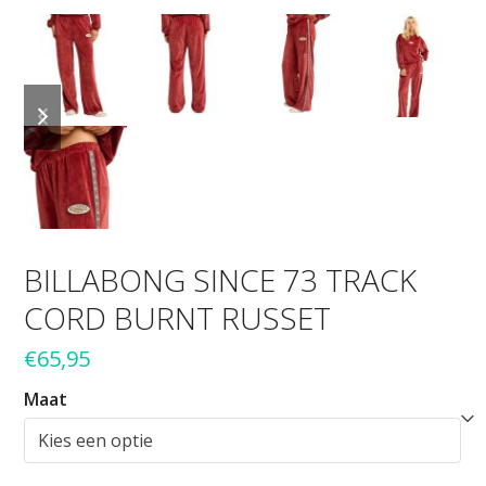
previous
next
slide
slide
BILLABONG SINCE 73 TRACK
CORD BURNT RUSSET
€
65,95
Maat