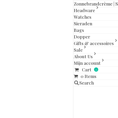
slide
slide
Zonnebrandcrème | 
Headware
Watches
Sieraden
Aanvullende in
Bags
Dopper
Maat
Gifts & accessoires
Sale
About Us
Gerelatee
Mijn account
Cart
0
Dit
0 Items
product
Search
heeft
meerdere
variaties.
Deze
optie