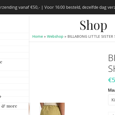
erzending vanaf €50,- | Voor 16:00 besteld, dezelfde dag v
Shop
Home
»
Webshop
»
BILLABONG LITTLE SISTE
B
le
S
€
5
Ma
y & more
BI