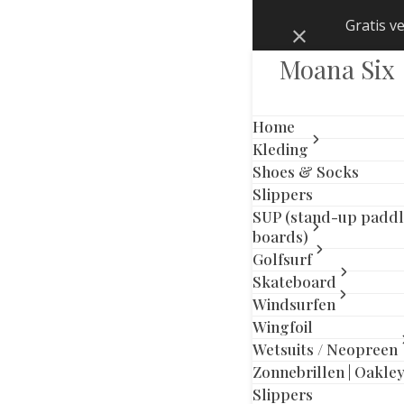
Skip
Gratis v
Negeren
to
content
Moana Six
Home
Kleding
Shoes & Socks
Slippers
SUP (stand-up padd
boards)
Golfsurf
Skateboard
Windsurfen
Wingfoil
Wetsuits / Neopreen
Zonnebrillen | Oakle
previous
next
Slippers