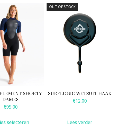
OUT OF STOCK
gina
 ELEMENT SHORTY
SURFLOGIC WETSUIT HAAK
DAMES
€
12,00
€
95,00
ies selecteren
Lees verder