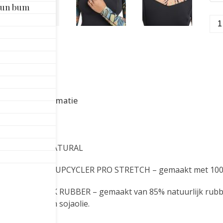
Sun bum
BI
32
SA
DA
NA
FU
BL
nvullende informatie
TR
aan
SALTY DAYZ NATURAL
e buitenkant:
UPCYCLER PRO STRETCH – gemaakt met 100%
e:
NATUURLIJK RUBBER – gemaakt van 85% natuurlijk rubber
BolderBlack en sojaolie.