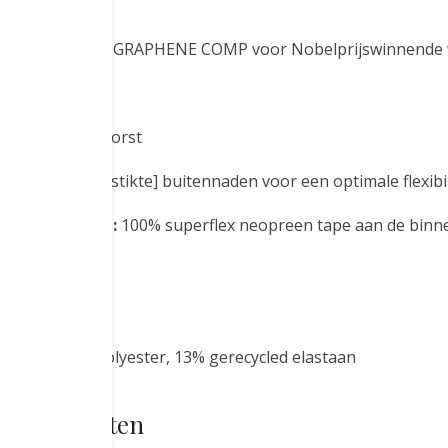
er neopreen
e binnenkant:
GRAPHENE COMP voor Nobelprijswinnende 
 mm
staprits bij de borst
de en halfdoorstikte] buitennaden voor een optimale flexib
de binnenkant:
100% superflex neopreen tape aan de binn
% gerecycled polyester, 13% gerecycled elastaan
rde producten