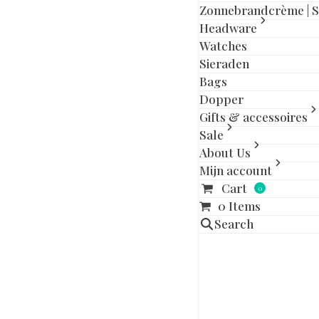
Zonnebrandcrème | 
previous
next
Headware
slide
slide
Watches
Sieraden
Bags
Dopper
Gifts & accessoires
Sale
Beschrijving
Aa
About Us
Mijn account
Kenmerken
Cart
0
0 Items
Collectie:
Search
Stof aan d
Schuimtyp
geüpcycled 