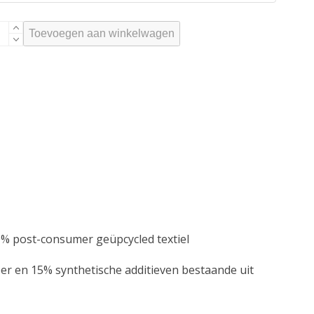
LLABONG
Toevoegen aan winkelwagen
LTY
YZ
TURAL
LL
ACK
OPICAL
tal
 post-consumer geüpcycled textiel
 en 15% synthetische additieven bestaande uit