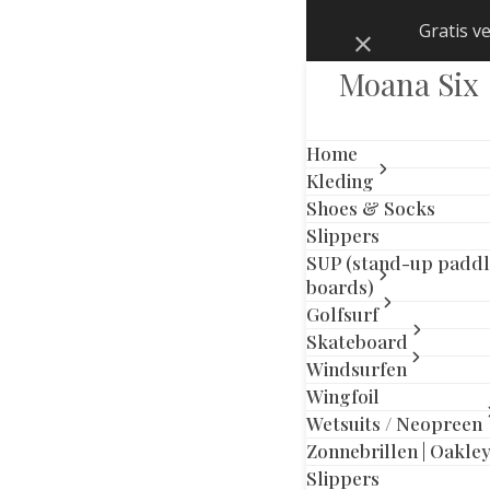
Skip
Gratis v
Negeren
to
content
Moana Six
Home
Kleding
Shoes & Socks
Slippers
SUP (stand-up padd
boards)
Golfsurf
Skateboard
Windsurfen
Wingfoil
Wetsuits / Neopreen
Zonnebrillen | Oakle
Slippers