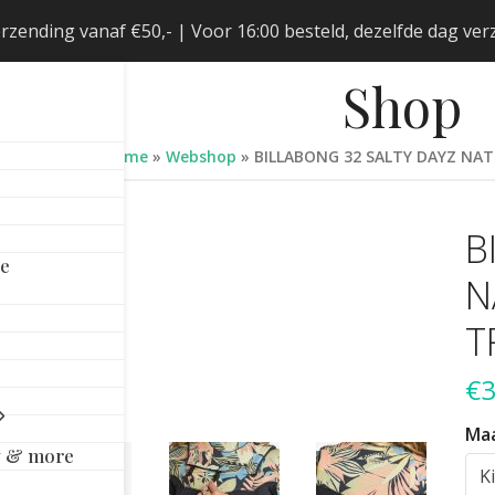
erzending vanaf €50,- | Voor 16:00 besteld, dezelfde dag v
Shop
Home
»
Webshop
»
BILLABONG 32 SALTY DAYZ NAT
B
le
N
T
€
Ma
y & more