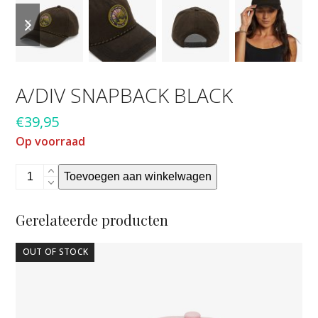
previous
next
slide
slide
A/DIV SNAPBACK BLACK
€
39,95
Op voorraad
A/DIV
Toevoegen aan winkelwagen
snapback
black
Gerelateerde producten
aantal
OUT OF STOCK