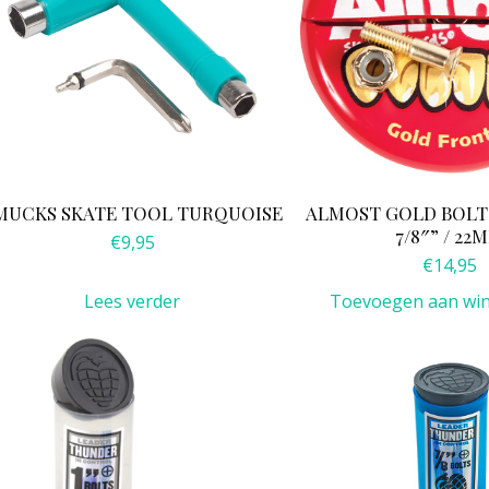
MUCKS SKATE TOOL TURQUOISE
ALMOST GOLD BOLTS
7/8″” / 22
€
9,95
€
14,95
Lees verder
Toevoegen aan wi