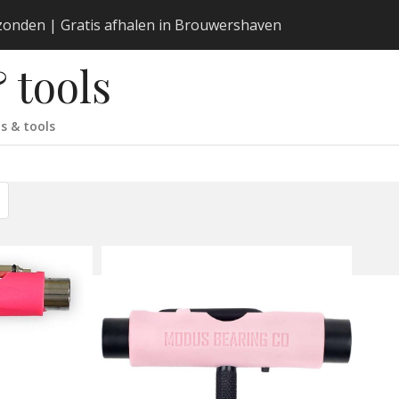
erzonden | Gratis afhalen in Brouwershaven
 tools
s & tools