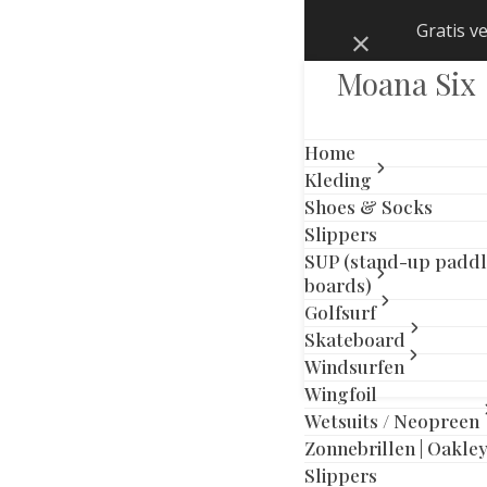
Skip
Gratis v
Negeren
to
content
Moana Six
Home
Kleding
Shoes & Socks
Slippers
MOANA
Mijn ac
To
SIX
2026
Winkel
SUP (stand-up padd
- All
Algeme
boards)
Rights
voorwaa
Golfsurf
Reserved
Privacyb
Skateboard
Windsurfen
Wingfoil
Wetsuits / Neopreen
Zonnebrillen | Oakle
Slippers