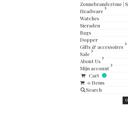
Zonnebrandcrème | 
Headware
Watches
Sieraden
Bags
Dopper
Gifts & accessoires
Sale
About Us
Mijn account
Cart
0
0 Items
Search
O