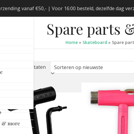
erzending vanaf €50,- | Voor 16:00 besteld, dezelfde dag v
Spare parts &
Home
»
Skateboard
»
Spare part
count
Gesorteerd
ont alle 8 resultaten
mand
le
ne
op
rden
eleid
nieuwste
y & more